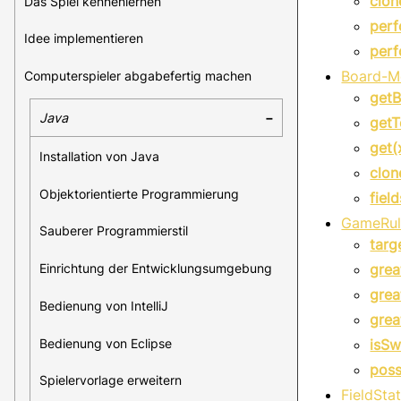
clon
Das Spiel kennenlernen
per
Idee implementieren
per
Board-Me
Computerspieler abgabefertig machen
getB
Java
getT
get(
Installation von Java
clon
Objektorientierte Programmierung
fiel
GameRul
Sauberer Programmierstil
targ
Einrichtung der Entwicklungsumgebung
grea
grea
Bedienung von IntelliJ
grea
Bedienung von Eclipse
isS
poss
Spielervorlage erweitern
FieldSt