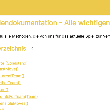
endokumentation - Alle wichtigen
du alle Methoden, die von uns für das aktuelle Spiel zur Ve
erzeichnis
🔖
e (Spielstand)
astMove()
urrentTeam()
therTeam()
urn()
ointsForTeam(Team)
ensibleMoves()