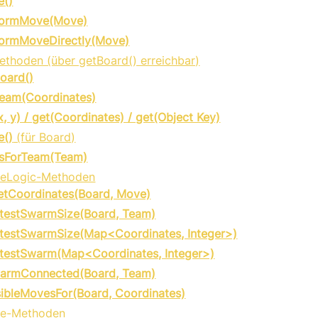
e()
formMove(Move)
formMoveDirectly(Move)
thoden (über getBoard() erreichbar)
oard()
eam(Coordinates)
x, y) / get(Coordinates) / get(Object Key)
e()
(für Board)
dsForTeam(Team)
eLogic-Methoden
etCoordinates(Board, Move)
testSwarmSize(Board, Team)
testSwarmSize(Map<Coordinates, Integer>)
testSwarm(Map<Coordinates, Integer>)
warmConnected(Board, Team)
ibleMovesFor(Board, Coordinates)
ate-Methoden