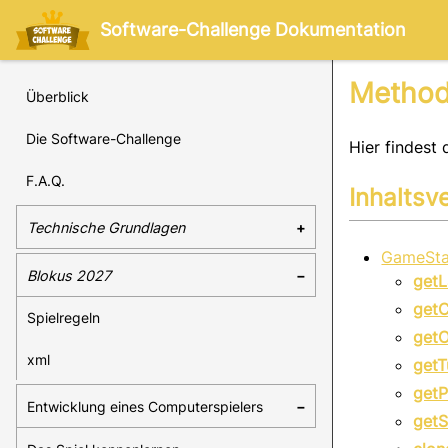
Software-Challenge Dokumentation
Method
Überblick
Die Software-Challenge
Hier findest 
F.A.Q.
Inhaltsv
Technische Grundlagen
GameStat
Blokus 2027
getL
getC
Spielregeln
getO
xml
getT
getP
Entwicklung eines Computerspielers
getS